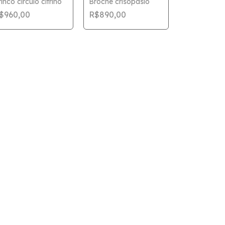
inco circulo citrino
Broche crisopásio
$960,00
R$890,00