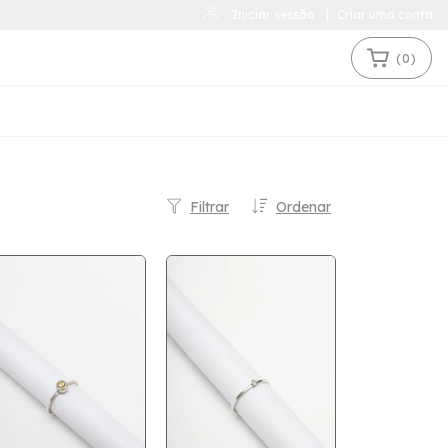
Iniciar sessão
|
Criar uma conta
(
0
)
Filtrar
Ordenar