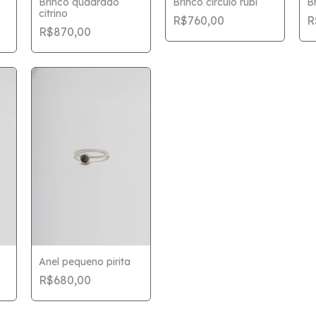
Brinco quadrado
Brinco circulo rubi
Br
citrino
R$760,00
R
R$870,00
Anel pequeno pirita
R$680,00